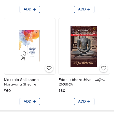
ADD
ADD
Makkala Shikshana -
Eddelu bharathiya - ಎದ್ದೇಳು
Narayana Shevire
ಭಾರತೀಯ
₹60
₹60
ADD
ADD