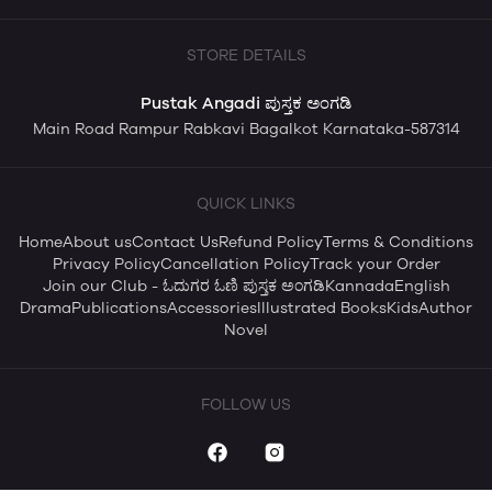
STORE DETAILS
Pustak Angadi ಪುಸ್ತಕ ಅಂಗಡಿ
Main Road Rampur Rabkavi Bagalkot Karnataka-587314
QUICK LINKS
Home
About us
Contact Us
Refund Policy
Terms & Conditions
Privacy Policy
Cancellation Policy
Track your Order
Join our Club - ಓದುಗರ ಓಣಿ ಪುಸ್ತಕ ಅಂಗಡಿ
Kannada
English
Drama
Publications
Accessories
Illustrated Books
Kids
Author
Novel
FOLLOW US