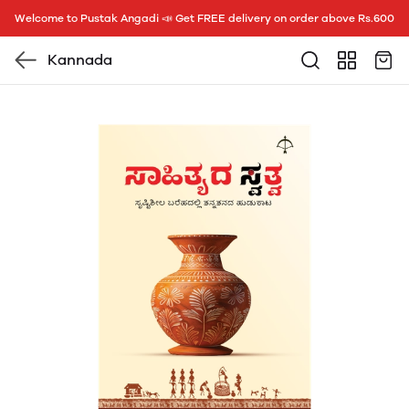
Welcome to Pustak Angadi 📣 Get FREE delivery on order above Rs.600
Kannada