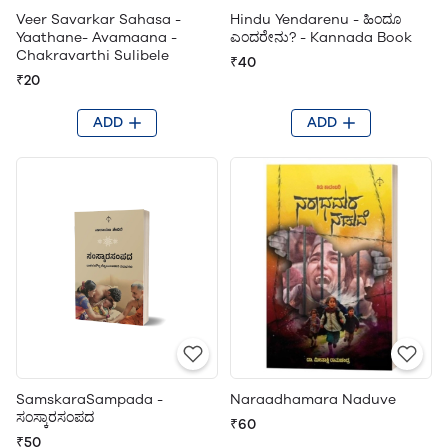
Veer Savarkar Sahasa -
Hindu Yendarenu - ಹಿಂದೂ
Yaathane- Avamaana -
ಎಂದರೇನು? - Kannada Book
Chakravarthi Sulibele
₹40
₹20
ADD
ADD
SamskaraSampada -
Naraadhamara Naduve
ಸಂಸ್ಕಾರಸಂಪದ
₹60
₹50