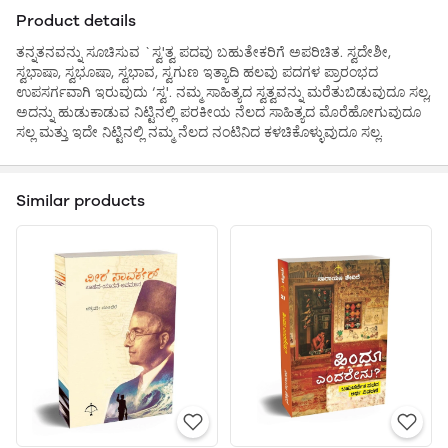
Product details
ತನ್ನತನವನ್ನು ಸೂಚಿಸುವ `ಸ್ವ'ತ್ವ ಪದವು ಬಹುತೇಕರಿಗೆ ಅಪರಿಚಿತ. ಸ್ವದೇಶೀ,
ಸ್ವಭಾಷಾ, ಸ್ವಭೂಷಾ, ಸ್ವಭಾವ, ಸ್ವಗುಣ ಇತ್ಯಾದಿ ಹಲವು ಪದಗಳ ಪ್ರಾರಂಭದ
ಉಪಸರ್ಗವಾಗಿ ಇರುವುದು ‘ಸ್ವ'. ನಮ್ಮ ಸಾಹಿತ್ಯದ ಸ್ವತ್ವವನ್ನು ಮರೆತುಬಿಡುವುದೂ ಸಲ್ಲ,
ಅದನ್ನು ಹುಡುಕಾಡುವ ನಿಟ್ಟಿನಲ್ಲಿ ಪರಕೀಯ ನೆಲದ ಸಾಹಿತ್ಯದ ಮೊರೆಹೋಗುವುದೂ
ಸಲ್ಲ ಮತ್ತು ಇದೇ ನಿಟ್ಟಿನಲ್ಲಿ ನಮ್ಮ ನೆಲದ ನಂಟಿನಿದ ಕಳಚಿಕೊಳ್ಳುವುದೂ ಸಲ್ಲ.
Similar products