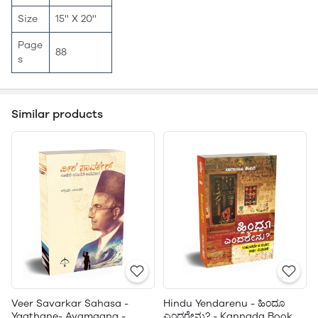
Size
15'' X 20''
Page
88
s
Similar products
Veer Savarkar Sahasa -
Hindu Yendarenu - ಹಿಂದೂ
Yaathane- Avamaana -
ಎಂದರೇನು? - Kannada Book