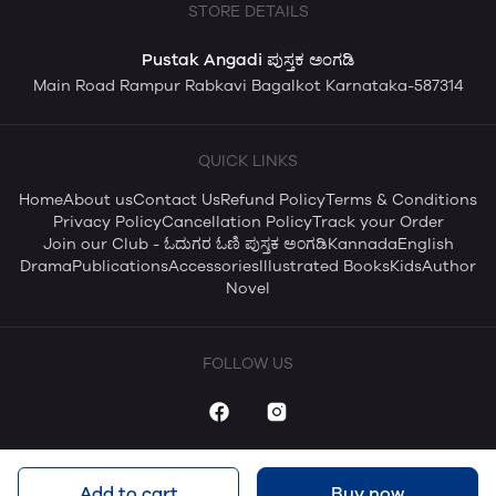
STORE DETAILS
Pustak Angadi ಪುಸ್ತಕ ಅಂಗಡಿ
Main Road Rampur Rabkavi Bagalkot Karnataka-587314
QUICK LINKS
Home
About us
Contact Us
Refund Policy
Terms & Conditions
Privacy Policy
Cancellation Policy
Track your Order
Join our Club - ಓದುಗರ ಓಣಿ ಪುಸ್ತಕ ಅಂಗಡಿ
Kannada
English
Drama
Publications
Accessories
Illustrated Books
Kids
Author
Novel
FOLLOW US
Add to cart
Buy now