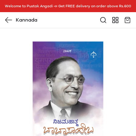
Welcome to Pustak Angadi 📣 Get FREE delivery on order above Rs.600
Kannada