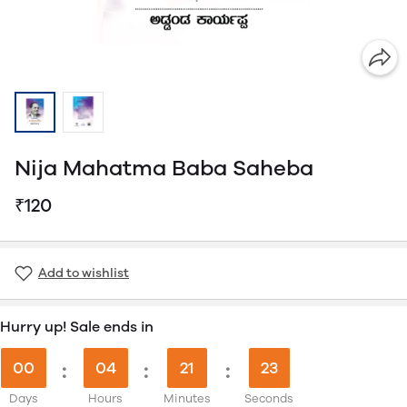
Nija Mahatma Baba Saheba
₹120
Add to wishlist
Hurry up! Sale ends in
00
:
04
:
21
:
23
Days
Hours
Minutes
Seconds