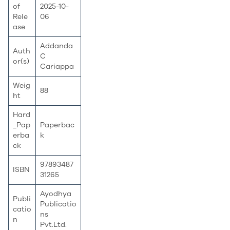
of
2025-10-
Rele
06
ase
Addanda
Auth
C
or(s)
Cariappa
Weig
88
ht
Hard
_Pap
Paperbac
erba
k
ck
97893487
ISBN
31265
Ayodhya
Publi
Publicatio
catio
ns
n
Pvt.Ltd.