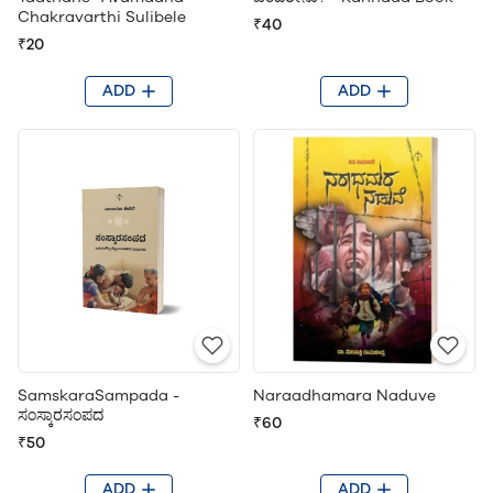
Chakravarthi Sulibele
₹40
₹20
ADD
ADD
SamskaraSampada -
Naraadhamara Naduve
ಸಂಸ್ಕಾರಸಂಪದ
₹60
₹50
ADD
ADD