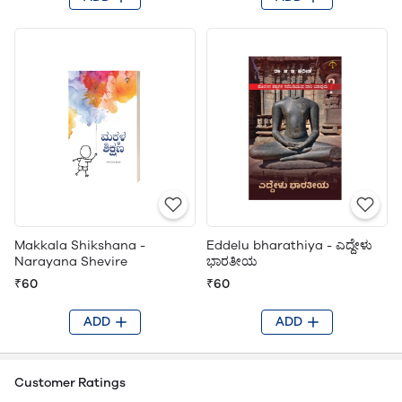
Makkala Shikshana -
Eddelu bharathiya - ಎದ್ದೇಳು
Narayana Shevire
ಭಾರತೀಯ
₹60
₹60
ADD
ADD
Customer Ratings