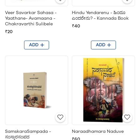
Veer Savarkar Sahasa -
Hindu Yendarenu - ಹಿಂದೂ
Yaathane- Avamaana -
ಎಂದರೇನು? - Kannada Book
Chakravarthi Sulibele
₹40
₹20
ADD
ADD
SamskaraSampada -
Naraadhamara Naduve
ಸಂಸ್ಕಾರಸಂಪದ
₹60