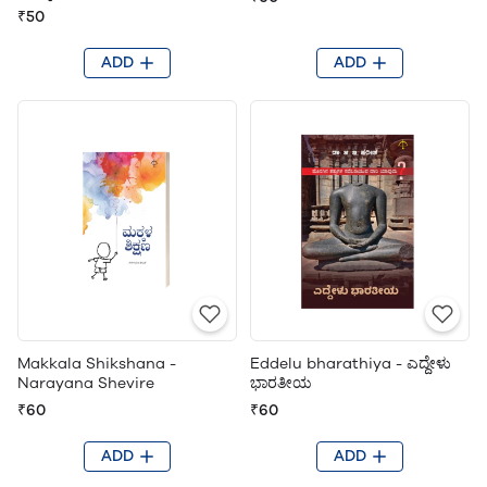
₹50
ADD
ADD
Makkala Shikshana -
Eddelu bharathiya - ಎದ್ದೇಳು
Narayana Shevire
ಭಾರತೀಯ
₹60
₹60
ADD
ADD