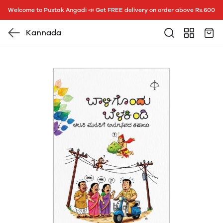
Welcome to Pustak Angadi 📣 Get FREE delivery on order above Rs.600
Kannada