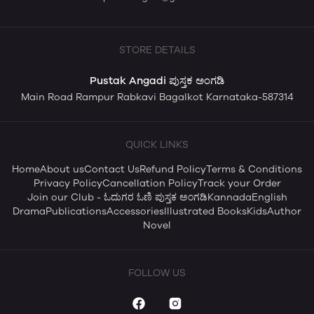
STORE DETAILS
Pustak Angadi ಪುಸ್ತಕ ಅಂಗಡಿ
Main Road Rampur Rabkavi Bagalkot Karnataka-587314
QUICK LINKS
Home
About us
Contact Us
Refund Policy
Terms & Conditions
Privacy Policy
Cancellation Policy
Track your Order
Join our Club - ಓದುಗರ ಓಣಿ ಪುಸ್ತಕ ಅಂಗಡಿ
Kannada
English
Drama
Publications
Accessories
Illustrated Books
Kids
Author
Novel
FOLLOW US