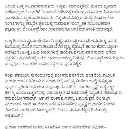
ಹಿರಿಯ ಮಿತ್ರ ಸು. ನಾಗರಾಜರವರು ‘ವಿಕ್ರಮ’ ವಾರಪತ್ರಿಕೆಯ ಮೂಲಕ ಪ್ರತಿವಾರ
ನಾಡಿನಾದ್ಯಂತ ಓದುಗರಿಗೆ ‘ಕಷಾಯ’ ಕುಡಿಸುತ್ತ ಆರೋಗ್ಯಕರ ಸಮಾಜ ನಿರ್ಮಾಣದ
ಸದಾಶಯವನ್ನು ಹೊಂದಿರುವವರು. ನಿತ್ಯ ಜೀವನದಲ್ಲಿ ಗಮನಕ್ಕೆ ಬಂದ ಅನೇಕ
ಸಂಗತಿಗಳನ್ನು ತಮ್ಮದೇ ಶೈಲಿಯಲ್ಲಿ ಸಾಮಾಜಿಕ-ಸಾಂಸ್ಕೃತಿಕ ಸಂಬಂಧಿತವಾಗಿ
ವ್ಯಾಖ್ಯಾನಿಸಿ, ಲೇಖಬದ್ಧಗೊಳಿಸಿ ಉಳಿದವರಿಗೂ ಲಾಭವಾಗುವಂತೆ ಮಾಡಿದ್ದಾರೆ.
ಬಾಲ್ಯದಿಂದಲೂ ಸ್ವಯಂಸೇವಕರಾಗಿ ಸ್ಪಷ್ಟವಾದ ರಾಷ್ಟ್ರೀಯ ಚಿಂತನೆಯುಳ್ಳ ಇವರು,
ಮನೆಯಲ್ಲಿ ದೊರೆತ ಸಂಸ್ಕಾರದಿಂದ ಬೆಳೆದ ದೃಷ್ಟಿ ವೈಶಾಲ್ಯತೆ ಹಾಗೂ ಕೆನರಾ ಬ್ಯಾಂಕ್
ಉದ್ಯೋಗ ನಿಮಿತ್ತ ವಿವಿಧ ಊರುಗಳಲ್ಲಿ ಕಾರ್ಯನಿರ್ವಹಿಸುವಾಗ ಹಲವು ಬಗೆಯ
ವ್ಯಕ್ತಿಗಳ ಒಡನಾಟದಲ್ಲಿ ಪಡೆದ ಅನುಭವಗಳನ್ನು ವಿಶ್ಲೇಷಿಸಿ ಲೇಖಬದ್ಧಗೊಳಿಸಿರುವುದು
ಈ ಪುಸ್ತಕದ ಓದುಗರಿಗೆ ಅನುಭವಕ್ಕೆ ಬರುವುದು ನಿಶ್ಚಿತ.
ಸಂಘ ಶತಾಬ್ದಿಯ ಸುಸಂದರ್ಭದಲ್ಲಿ ಪಂಚಪರಿವರ್ತನೆಯ ಚಿಂತನೆಯ ಮೂಲಕ
ಸುಂದರ ಭಾರತ ನಿರ್ಮಿಸುವ ಸದಾಶಯಕ್ಕೆ ಸಾಹಿತ್ಯ ಸೇವೆಯ ಉದ್ದೇಶವುಳ್ಳ ಈ
ಪುಸ್ತಕದ ಪ್ರತಿಯೊಂದು ಲೇಖನವೂ ಪೂರಕವಾಗಿದೆ. ‘ನಾಗರಿಕ ಪ್ರಜ್ಞೆ’ ಅತ್ಯವಶ್ಯಕ
ಕರ್ತವ್ಯ ಎಂದು ಎಚ್ಚರಿಸಿದಲ್ಲಿ, ದುರಂತಕ್ಕೀಡಾದ ಕುಟುಂಬಕ್ಕೆ ‘ಬ್ಯಾಂಕಿನ ಸವಲತ್ತುಗಳು
ಸದುಪಯೋಗವಾದಾಗ’ ಆಗುವ ಪರಿಣಾಮಗಳನ್ನು ವಿವರಿಸುತ್ತದೆ. ಲಿಂಗಜ್ಜನ
ಸಹಜವಾದ, ಆದರೆ ಈ ದೇಶದ ಪರಹಿತ ಚಿಂತನೆಯ ಪ್ರತ್ಯಕ್ಷ ಉದಾಹರಣೆಯಾದ
‘ಹಿತಮಿತ ಮಾತೆಂದರೆ ಹೀಗಲ್ಲವೇ?’ ಲೇಖನ ಮನಮುಟ್ಟುವ ರೀತಿಯಲ್ಲಿ
ಚಿತ್ರಿತವಾಗಿದೆ.
ಪುರಾಣ ಕಾಲದಿಂದ ಆರಂಭಿಸಿ ಚಾರಿತ್ರಿಕ ಹಾಗೂ ಸಮಕಾಲೀನ ವ್ಯಕ್ತಿಗಳು-