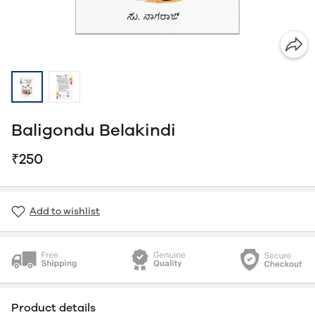
Baligondu Belakindi
₹250
Add to wishlist
Product details