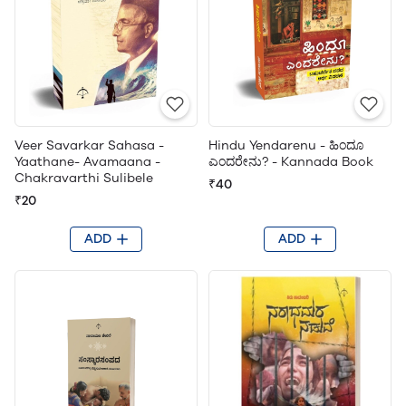
Veer Savarkar Sahasa -
Hindu Yendarenu - ಹಿಂದೂ
Yaathane- Avamaana -
ಎಂದರೇನು? - Kannada Book
Chakravarthi Sulibele
₹40
₹20
ADD
ADD