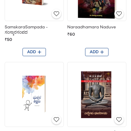
SamskaraSampada -
Naraadhamara Naduve
ಸಂಸ್ಕಾರಸಂಪದ
₹60
₹50
ADD
ADD