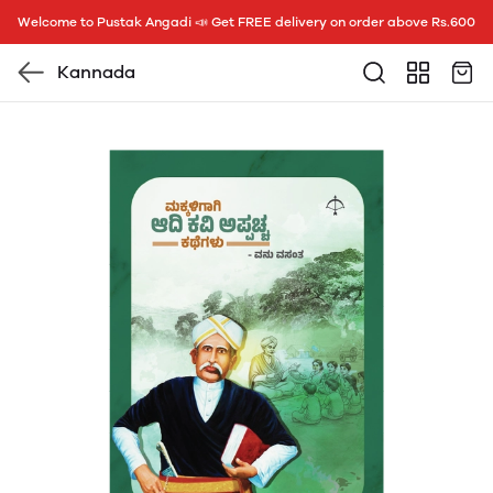
Welcome to Pustak Angadi 📣 Get FREE delivery on order above Rs.600
Kannada