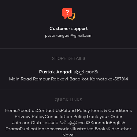
Customer support
pustakangadi@gmail.com
STORE DETAILS
Pustak Angadi ಪುಸ್ತಕ ಅಂಗಡಿ
Main Road Rampur Rabkavi Bagalkot Karnataka-587314
QUICK LINKS
Home
About us
Contact Us
Refund Policy
Terms & Conditions
Privacy Policy
Cancellation Policy
Track your Order
Join our Club - ಓದುಗರ ಓಣಿ ಪುಸ್ತಕ ಅಂಗಡಿ
Kannada
English
Drama
Publications
Accessories
Illustrated Books
Kids
Author
Novel