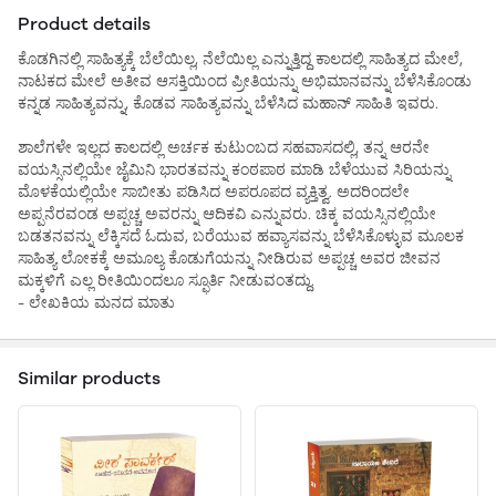
Product details
ಕೊಡಗಿನಲ್ಲಿ ಸಾಹಿತ್ಯಕ್ಕೆ ಬೆಲೆಯಿಲ್ಲ, ನೆಲೆಯಿಲ್ಲ ಎನ್ನುತ್ತಿದ್ದ ಕಾಲದಲ್ಲಿ ಸಾಹಿತ್ಯದ ಮೇಲೆ,
ನಾಟಕದ ಮೇಲೆ ಅತೀವ ಆಸಕ್ತಿಯಿಂದ ಪ್ರೀತಿಯನ್ನು ಅಭಿಮಾನವನ್ನು ಬೆಳೆಸಿಕೊಂಡು
ಕನ್ನಡ ಸಾಹಿತ್ಯವನ್ನು, ಕೊಡವ ಸಾಹಿತ್ಯವನ್ನು ಬೆಳೆಸಿದ ಮಹಾನ್ ಸಾಹಿತಿ ಇವರು.
ಶಾಲೆಗಳೇ ಇಲ್ಲದ ಕಾಲದಲ್ಲಿ ಅರ್ಚಕ ಕುಟುಂಬದ ಸಹವಾಸದಲ್ಲಿ, ತನ್ನ ಆರನೇ
ವಯಸ್ಸಿನಲ್ಲಿಯೇ ಜೈಮಿನಿ ಭಾರತವನ್ನು ಕಂಠಪಾಠ ಮಾಡಿ ಬೆಳೆಯುವ ಸಿರಿಯನ್ನು
ಮೊಳಕೆಯಲ್ಲಿಯೇ ಸಾಬೀತು ಪಡಿಸಿದ ಅಪರೂಪದ ವ್ಯಕ್ತಿತ್ವ. ಅದರಿಂದಲೇ
ಅಪ್ಪನೆರವಂಡ ಅಪ್ಪಚ್ಚ ಅವರನ್ನು ಆದಿಕವಿ ಎನ್ನುವರು. ಚಿಕ್ಕ ವಯಸ್ಸಿನಲ್ಲಿಯೇ
ಬಡತನವನ್ನು ಲೆಕ್ಕಿಸದೆ ಓದುವ, ಬರೆಯುವ ಹವ್ಯಾಸವನ್ನು ಬೆಳೆಸಿಕೊಳ್ಳುವ ಮೂಲಕ
ಸಾಹಿತ್ಯ ಲೋಕಕ್ಕೆ ಅಮೂಲ್ಯ ಕೊಡುಗೆಯನ್ನು ನೀಡಿರುವ ಅಪ್ಪಚ್ಚ ಅವರ ಜೀವನ
ಮಕ್ಕಳಿಗೆ ಎಲ್ಲ ರೀತಿಯಿಂದಲೂ ಸ್ಫೂರ್ತಿ ನೀಡುವಂತದ್ದು.
- ಲೇಖಕಿಯ ಮನದ ಮಾತು
Similar products