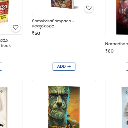
SamskaraSampada -
ಸಂಸ್ಕಾರಸಂಪದ
₹50
ಿಂದೂ
Naraadham
 Book
₹60
ADD