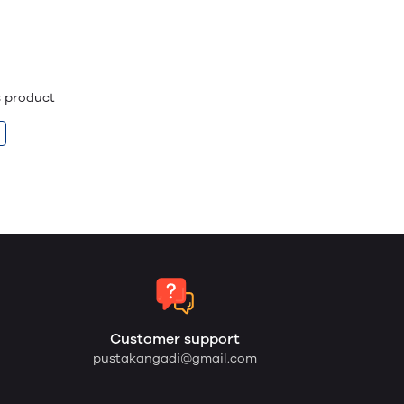
is product
Customer support
pustakangadi@gmail.com