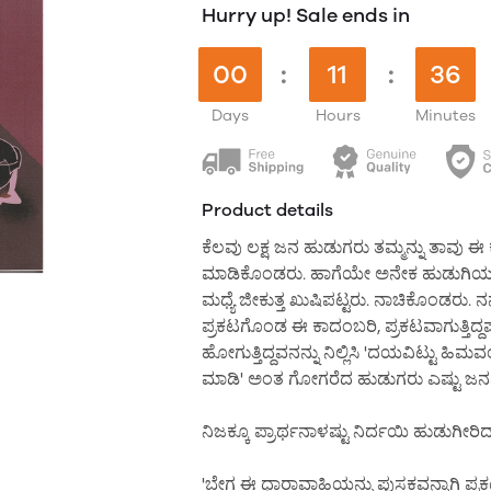
Hurry up! Sale ends in
00
:
11
:
36
Days
Hours
Minutes
Product details
ಕೆಲವು ಲಕ್ಷ ಜನ ಹುಡುಗರು ತಮ್ಮನ್ನು ತಾ
ಮಾಡಿಕೊಂಡರು. ಹಾಗೆಯೇ ಅನೇಕ ಹುಡುಗಿಯರು 
ಮಧ್ಯೆ ಜೀಕುತ್ತ ಖುಷಿಪಟ್ಟರು. ನಾಚಿಕೊಂಡರು. ನ
ಪ್ರಕಟಗೊಂಡ ಈ ಕಾದಂಬರಿ, ಪ್ರಕಟವಾಗುತ್ತಿದ್ದಷ
ಹೋಗುತ್ತಿದ್ದವನನ್ನು ನಿಲ್ಲಿಸಿ 'ದಯವಿಟ್ಟು 
ಮಾಡಿ' ಅಂತ ಗೋಗರೆದ ಹುಡುಗರು ಎಷ್ಟು ಜ
ನಿಜಕ್ಕೂ ಪ್ರಾರ್ಥನಾಳಷ್ಟು ನಿರ್ದಯಿ ಹುಡುಗೀ
'ಬೇಗ ಈ ಧಾರಾವಾಹಿಯನ್ನು ಪುಸ್ತಕವನ್ನಾಗಿ ಪ್ರಕ