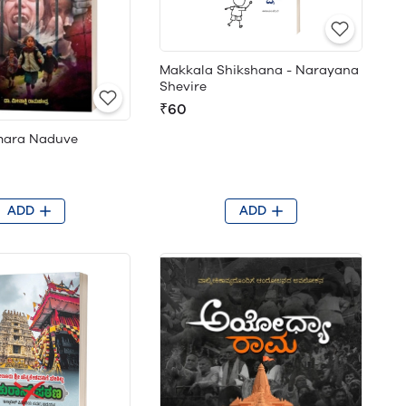
Makkala Shikshana - Narayana
Shevire
₹60
ara Naduve
ADD
ADD