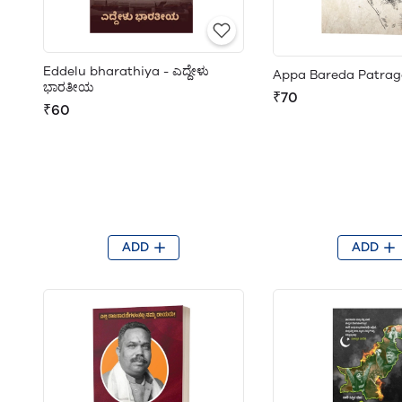
Eddelu bharathiya - ಎದ್ದೇಳು
Appa Bareda Patrag
ಭಾರತೀಯ
₹70
₹60
ADD
ADD