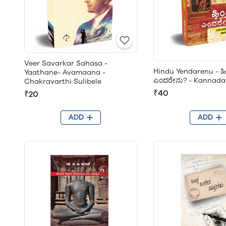
Veer Savarkar Sahasa -
Hindu Yendarenu - ಹ
Yaathane- Avamaana -
ಎಂದರೇನು? - Kannada
Chakravarthi Sulibele
₹40
₹20
ADD
ADD