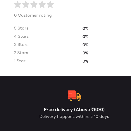
0 Customer rating
5 Stars
0%
4 Stars
0%
3 Stars
0%
2 Stars
0%
1 Star
0%
Free delivery (Above ₹600)
Delivery happens within: 5-10 days