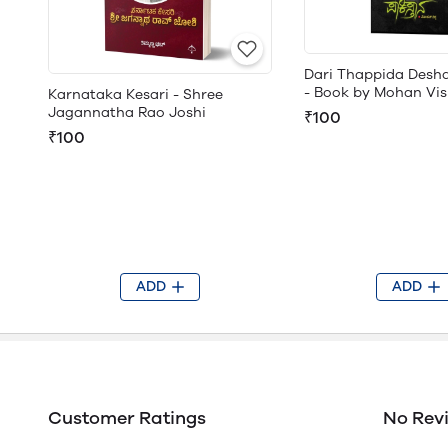
Dari Thappida Desh
- Book by Mohan Vi
Karnataka Kesari - Shree
Jagannatha Rao Joshi
₹100
₹100
ADD
ADD
Customer Ratings
No Rev