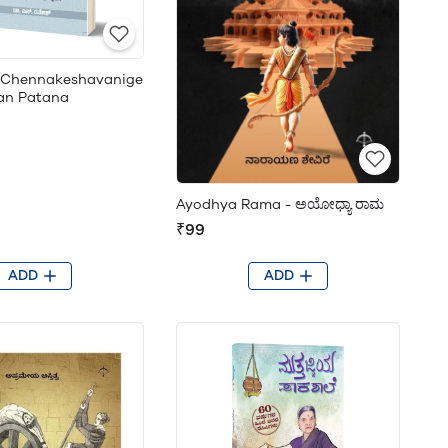
i Chennakeshavanige
ran Patana
Ayodhya Rama - ಅಯೋಧ್ಯಾ ರಾಮ
₹99
ADD
ADD