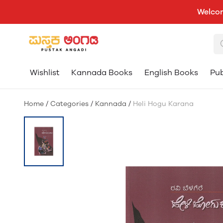
Welcom
Wishlist
Kannada Books
English Books
Pub
Home
/
Categories
/
Kannada
/
Heli Hogu Karana