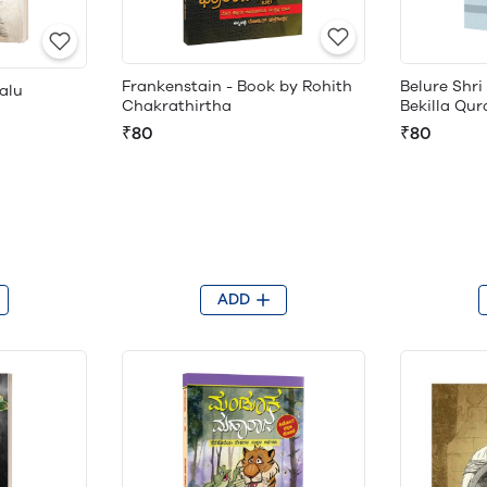
Frankenstain - Book by Rohith
Belure Shr
alu
Chakrathirtha
Bekilla Qu
₹80
₹80
ADD