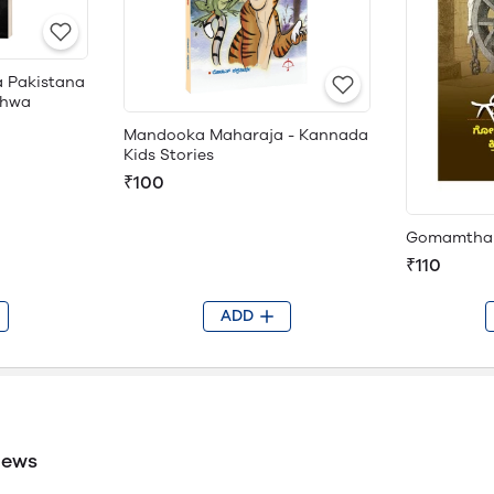
a Pakistana
shwa
Mandooka Maharaja - Kannada
Kids Stories
₹100
Gomamtha
₹110
ADD
iews