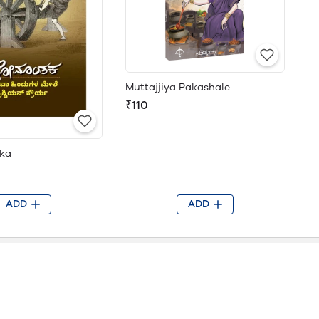
Muttajjiya Pakashale
₹110
ka
ADD
ADD